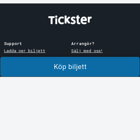
Support
Arrangör?
Ladda ner biljett
Sälj med oss!
Support
Logga in i Manager
Köp biljett
Köp- och leveransvillkor
System Support
Integritetspolicy
Om cookies på Tickster
Tickster
Arvika
Jobba på Tickster
Magasinsgatan 8
Box 334
Logotyper & media
SE-671 27
Arvika
LinkedIn
Göteborg
Facebook