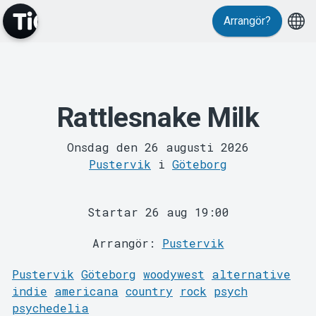
Evenemang
Arrangör?
Rattlesnake Milk
MyTickster
Onsdag den 26 augusti 2026
Pustervik
i
Göteborg
Startar 26 aug 19:00
Arrangör:
Pustervik
Pustervik
Göteborg
woodywest
alternative
Support
indie
americana
country
rock
psych
psychedelia