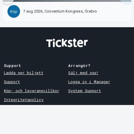
7 aug 2026, Conventum Kongress, Örebro
Köp
Support
Arrangör?
Ladda ner biljett
Sälj med oss!
Support
Logga in i Manager
Köp- och leveransvillkor
System Support
Integritetspolicy
Om cookies på Tickster
Tickster
Arvika
Jobba på Tickster
Magasinsgatan 8