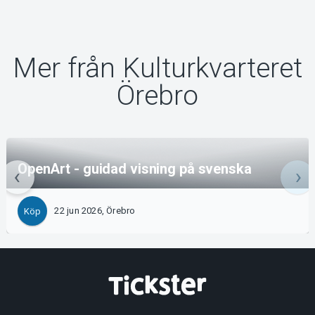
Mer från Kulturkvarteret
Örebro
OpenArt - guidad visning på svenska
22 jun 2026, Örebro
Köp