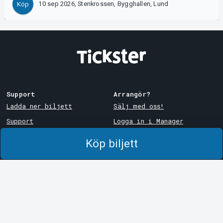
10 sep 2026, Stenkrossen, Bygghallen, Lund
Köp
Support
Arrangör?
Ladda ner biljett
Sälj med oss!
Support
Logga in i Manager
Köp- och leveransvillkor
System Support
Köp biljett
Integritetspolicy
Om cookies på Tickster
Tickster
Arvika
Jobba på Tickster
Magasinsgatan 8
Box 334
Logotyper & media
SE-671 27
Arvika