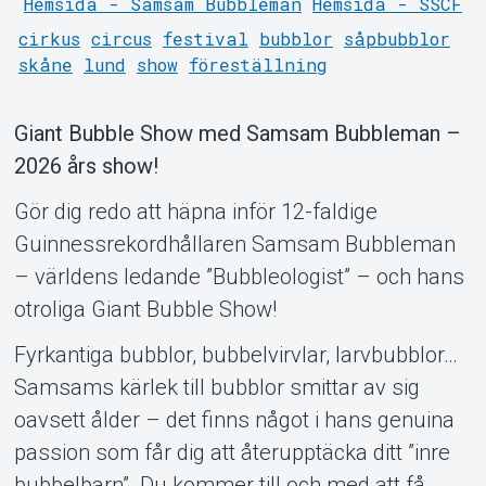
Hemsida - Samsam Bubbleman
Hemsida - SSCF
cirkus
circus
festival
bubblor
såpbubblor
skåne
lund
show
föreställning
Support
Giant Bubble Show med Samsam Bubbleman –
2026 års show!
Gör dig redo att häpna inför 12-faldige
Guinnessrekordhållaren Samsam Bubbleman
– världens ledande ”Bubbleologist” – och hans
Om Tickster
otroliga Giant Bubble Show!
Fyrkantiga bubblor, bubbelvirvlar, larvbubblor…
Samsams kärlek till bubblor smittar av sig
oavsett ålder – det finns något i hans genuina
passion som får dig att återupptäcka ditt ”inre
bubbelbarn”. Du kommer till och med att få