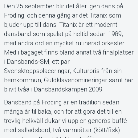
Den 25 september blir det åter igen dans på
Fröding, och denna gång är det Titanix som
bjuder upp till dans! Titanix är ett modernt
dansband som spelat på heltid sedan 1989,
med andra ord en mycket rutinerad orkester.
Om Tickster
Med i bagaget finns bland annat två finalplatser
i Dansbands-SM, ett par
Svensktoppsplaceringar, Kulturpris från sin
hemkommun, Guldklavenomineringar samt har
blivit tvåa i Dansbandskampen 2009.
Dansband på Fröding är en tradition sedan
många år tillbaka, och för att göra det till en
trevlig helkväll dukar vi upp en generös buffé
med salladsbord, två varmrätter (kött/fisk)