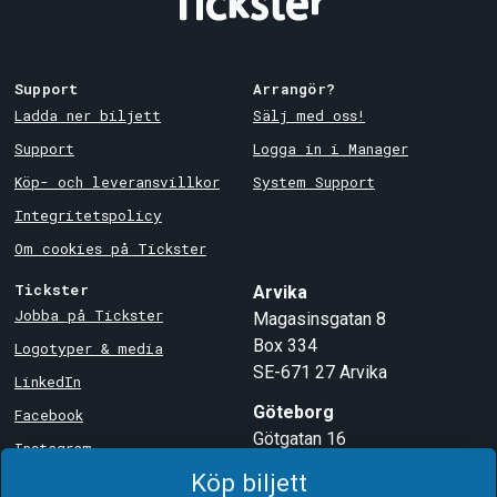
Support
Arrangör?
Ladda ner biljett
Sälj med oss!
Support
Logga in i Manager
Köp- och leveransvillkor
System Support
Integritetspolicy
Om cookies på Tickster
Tickster
Arvika
Jobba på Tickster
Magasinsgatan 8
Box 334
Logotyper & media
SE-671 27
Arvika
LinkedIn
Göteborg
Facebook
Götgatan 16
Instagram
SE-411 05
Göteborg
Köp biljett