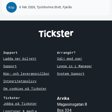
6 feb 2026, Tjolöholms Slott, Fjärås
Köp
Support
Arrangör?
Ladda ner biljett
Sälj med oss!
Support
Logga in i Manager
Köp- och leveransvillkor
System Support
Integritetspolicy
Om cookies på Tickster
Tickster
Arvika
Jobba på Tickster
Magasinsgatan 8
Box 334
Logotyper & media