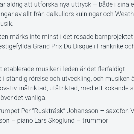
r aldrig att utforska nya uttryck – både i sina 
ingar av allt från dalkullors kulningar och Weat
usik.
ten märks inte minst i det rosade barnprojektet
tigefyllda Grand Prix Du Disque i Frankrike och
etablerade musiker i leden är det flerfaldigt
ständig rörelse och utveckling, och musiken är
vativ, inåtriktad, utåtriktad, med ett kokande 
över det vanliga.
trumpet Per ”Ruskträsk” Johansson – saxofon V
sson – piano Lars Skoglund – trummor