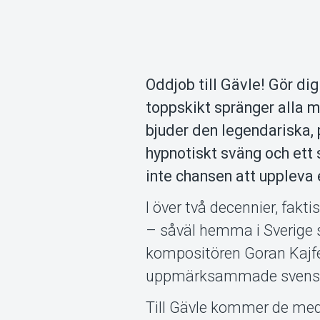
Oddjob till Gävle! Gör di
toppskikt spränger alla m
bjuder den legendariska, 
hypnotiskt sväng och ett 
inte chansen att uppleva 
I över två decennier, fakti
– såväl hemma i Sverige s
kompositören Goran Kajfe
uppmärksammade svenska 
Till Gävle kommer de med