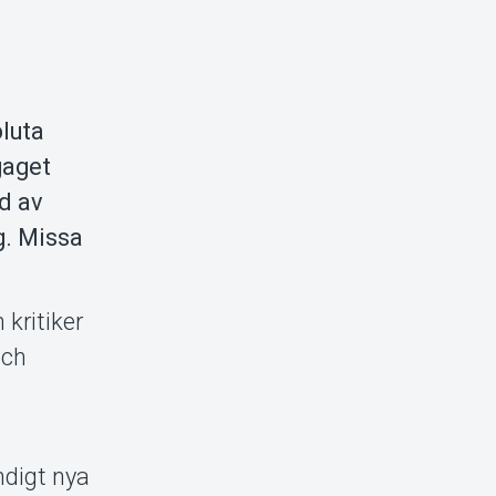
oluta
gaget
ld av
g. Missa
 kritiker
och
ndigt nya