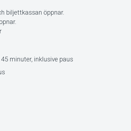
h biljettkassan öppnar.
ppnar.
r
45 minuter, inklusive paus
us