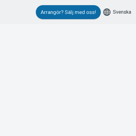
Svenska
Arrangör?
Sälj med oss!