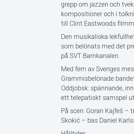
grepp om jazzen och tveka
kompositioner och i tolkn
till Clint Eastwoods filmm
Den musikaliska lekfullhe
som belönats med det pres
på SVT Barnkanalen.
Med fem av Sveriges mest 
Grammisbelönade bandet i 
Oddjobsk: spännande, inno
ett telepatiskt samspel ut
På scen: Goran Kajfeš – 
Skokić – bas Daniel Karl
Hålltider: