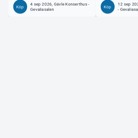
4 sep 2026, Gävle Konserthus -
12 sep 20
Köp
Köp
Gevaliasalen
- Gevalias
Support
Arrangör?
Ladda ner biljett
Sälj med os
Support
Logga in i 
Köp- och leveransvillkor
System Supp
Integritetspolicy
Om cookies på Tickster