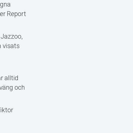
egna
her Report
 Jazzoo,
 visats
 alltid
sväng och
iktor