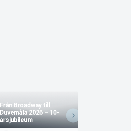
Från Broadway till
Duvemåla 2026 – 10-
årsjubileum
Antons Orkester