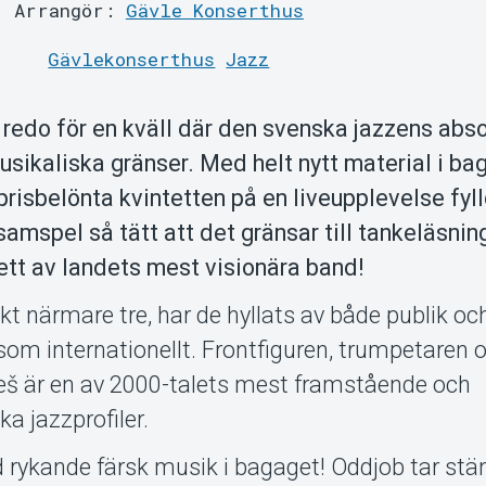
Arrangör:
Gävle Konserthus
Gävlekonserthus
Jazz
g redo för en kväll där den svenska jazzens abs
usikaliska gränser. Med helt nytt material i ba
prisbelönta kvintetten på en liveupplevelse fyl
samspel så tätt att det gränsar till tankeläsnin
ett av landets mest visionära band!
skt närmare tre, har de hyllats av både publik och
om internationellt. Frontfiguren, trumpetaren 
š är en av 2000-talets mest framstående och
jazzprofiler.
 rykande färsk musik i bagaget! Oddjob tar stä