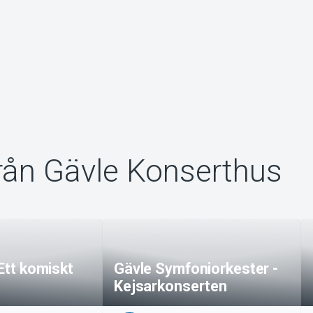
rån Gävle Konserthus
 Ett komiskt
Gävle Symfoniorkester -
Kejsarkonserten