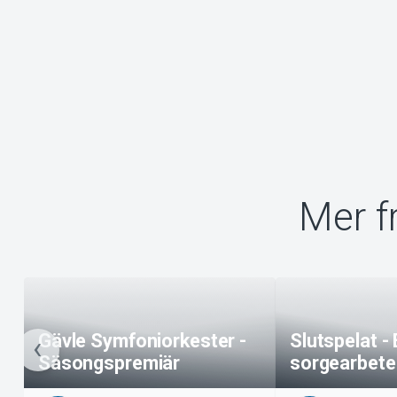
Mer f
Gävle Symfoniorkester -
Slutspelat -
Säsongspremiär
sorgearbete