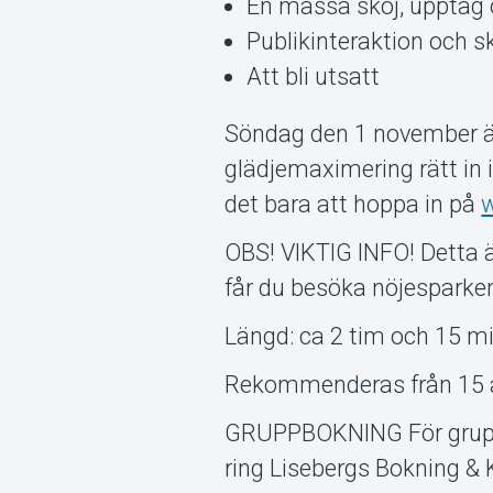
En massa skôj, upptåg 
Publikinteraktion och sk
Att bli utsatt
Söndag den 1 november är
glädjemaximering rätt in i
det bara att hoppa in på
OBS! VIKTIG INFO! Detta är
får du besöka nöjesparken 
Längd: ca 2 tim och 15 min
Rekommenderas från 15 
GRUPPBOKNING För gruppbo
ring Lisebergs Bokning &