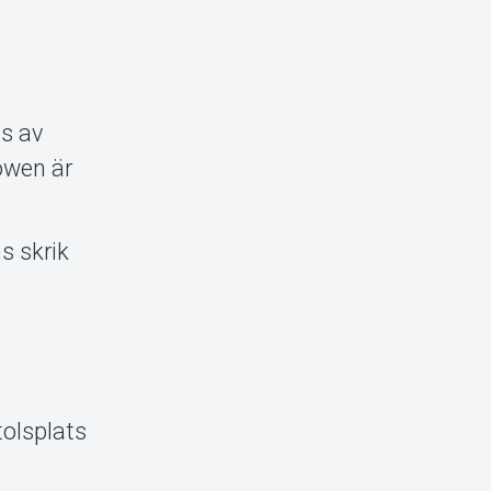
os av
howen är
s skrik
olsplats