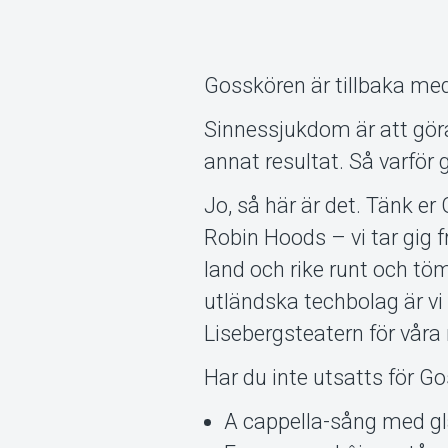
Gosskören är tillbaka med
Sinnessjukdom är att gör
annat resultat. Så varför g
Jo, så här är det. Tänk 
Robin Hoods – vi tar gig frå
land och rike runt och t
utländska techbolag är v
Lisebergsteatern för våra
Har du inte utsatts för Go
A cappella-sång med glä