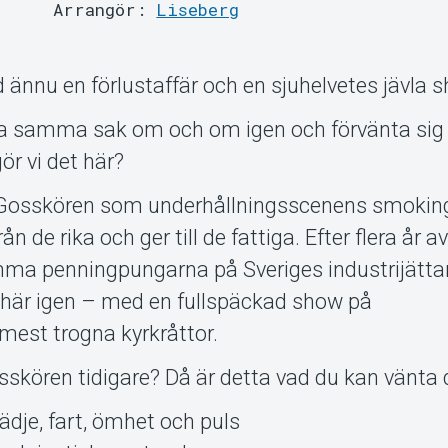
Arrangör:
Liseberg
 ännu en förlustaffär och en sjuhelvetes jävla 
a samma sak om och om igen och förvänta sig 
ör vi det här?
er Gosskören som underhållningsscenens smoki
n de rika och ger till de fattiga. Efter flera år a
ömma penningpungarna på Sveriges industrijätta
i här igen – med en fullspäckad show på
 mest trogna kyrkråttor.
sskören tidigare? Då är detta vad du kan vänta 
dje, fart, ömhet och puls