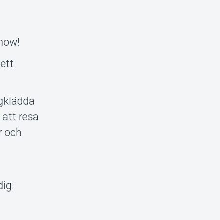
show!
ett
ngklädda
v att resa
r och
dig: