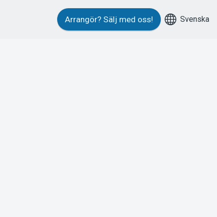
Svenska
Arrangör?
Sälj med oss!