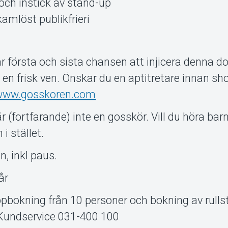
och instick av stand-up
amlöst publikfrieri
 första och sista chansen att injicera denna d
 en frisk ven. Önskar du en aptitretare innan s
www.gosskoren.com
 (fortfarande) inte en gosskör. Vill du höra barn
i stället.
, inkl paus.
år
kning från 10 personer och bokning av rullst
 Kundservice 031-400 100