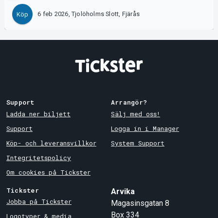
6 feb 2026, Tjolöholms Slott, Fjärås
Köp
Support
Arrangör?
Ladda ner biljett
Sälj med oss!
Support
Logga in i Manager
Köp- och leveransvillkor
System Support
Integritetspolicy
Om cookies på Tickster
Tickster
Arvika
Jobba på Tickster
Magasinsgatan 8
Box 334
Logotyper & media