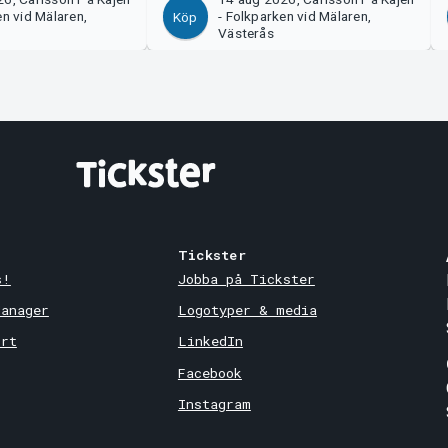
en vid Mälaren,
- Folkparken vid Mälaren,
Köp
Västerås
Tickster
s!
Jobba på Tickster
Manager
Logotyper & media
ort
LinkedIn
Facebook
Instagram