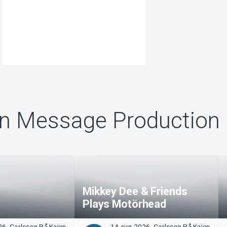
ån Message Production
Mikkey Dee & Friends
Plays Motörhead
6, Carlsson På Kajen
14 aug 2026, Carlsson På Kajen