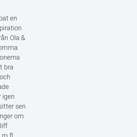
pat en
piration
rån Ola &
Bromma
ionerna
t bra
 och
lade
r igen
itter sen
junger om
iff
 m.fl.