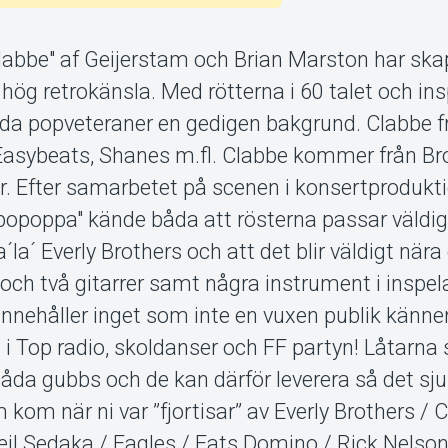
labbe" af Geijerstam och Brian Marston har ska
hög retrokänsla. Med rötterna i 60 talet och ins
åda popveteraner en gedigen bakgrund. Clabbe f
a. Easybeats, Shanes m.fl. Clabbe kommer från 
r. Efter samarbetet på scenen i konsertprodukt
ppopoppa" kände båda att rösterna passar väldig
a´ Everly Brothers och att det blir väldigt nära
 och två gitarrer samt några instrument i inspe
nnehåller inget som inte en vuxen publik känne
i Top radio, skoldanser och FF partyn! Låtarna s
båda gubbs och de kan därför leverera så det s
kom när ni var ”fjortisar” av Everly Brothers / Cl
eil Sedaka / Eagles / Fats Domino / Rick Nelson