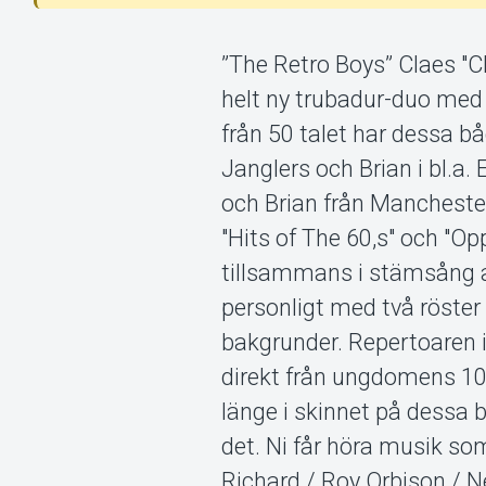
”The Retro Boys” Claes "C
helt ny trubadur-duo med 
från 50 talet har dessa b
Janglers och Brian i bl.
och Brian från Mancheste
"Hits of The 60,s" och "O
tillsammans i stämsång a´l
personligt med två röster
bakgrunder. Repertoaren i
direkt från ungdomens 10 
länge i skinnet på dessa 
det. Ni får höra musik som 
Richard / Roy Orbison / N