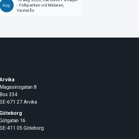
- Folkparken vid Mälaren,
- Folkparken vid 
Köp
Köp
Västerås
Västerås
Arvika
Magasinsgatan 8
Box 334
SE-671 27
Arvika
Göteborg
Götgatan 16
SE-411 05
Göteborg