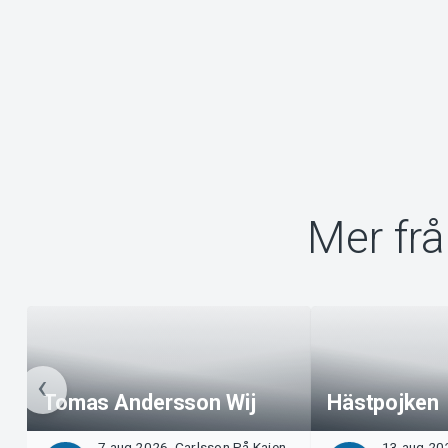
Mer fr
Tomas Andersson Wij
Hästpojken
7 aug 2026, Carlsson På Kajen -
13 aug 202