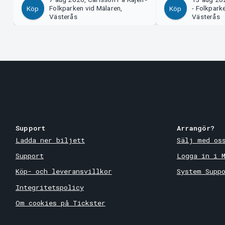
Folkparken vid Mälaren,
- Folkpark
Köp
Köp
Västerås
Västerås
Support
Arrangör?
Ladda ner biljett
Sälj med os
Support
Logga in i 
Köp- och leveransvillkor
System Supp
Integritetspolicy
Om cookies på Tickster