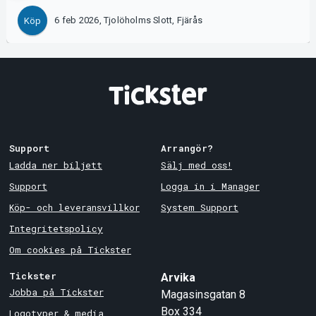
6 feb 2026, Tjolöholms Slott, Fjärås
Köp
Support
Arrangör?
Ladda ner biljett
Sälj med oss!
Support
Logga in i Manager
Köp- och leveransvillkor
System Support
Integritetspolicy
Om cookies på Tickster
Tickster
Arvika
Jobba på Tickster
Magasinsgatan 8
Box 334
Logotyper & media