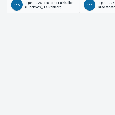
1 jan 2026, Teatern i Falkhallen
1 jan 2026
Köp
Köp
(Blackbox), Falkenberg
stadsteat
Support
Arrangör?
Ladda ner biljett
Sälj med os
Support
Logga in i 
Köp- och leveransvillkor
System Supp
Integritetspolicy
Om cookies på Tickster