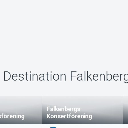
 Destination Falkenber
Falkenbergs
sförening
Konsertförening