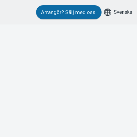
Svenska
Arrangör?
Sälj med oss!