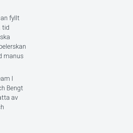
n fyllt
 tid
iska
pelerskan
ed manus
eam I
ch Bengt
tta av
ch