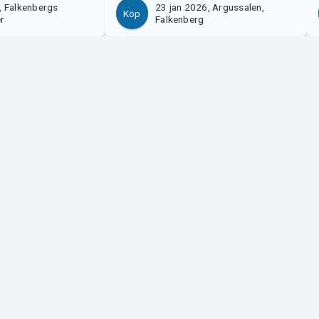
, Falkenbergs
23 jan 2026, Argussalen,
Köp
er
Falkenberg
Tickster
s!
Jobba på Tickster
Manager
Logotyper & media
ort
LinkedIn
Facebook
Instagram