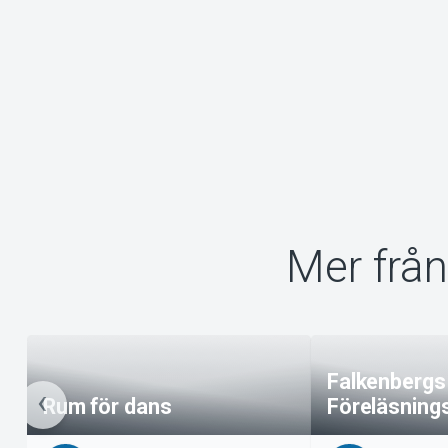
Mer från
Falkenbergs
Rum för dans
Föreläsning