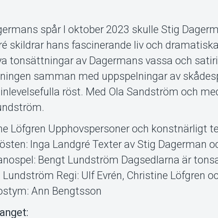
ermans spår I oktober 2023 skulle Stig Dagerma
 skildrar hans fascinerande liv och dramatiska
ya tonsättningar av Dagermans vassa och satir
ällningen samman med uppspelningar av skådes
inlevelsefulla röst. Med Ola Sandström och m
Lundström.
ine Löfgren Upphovspersoner och konstnärligt t
Rösten: Inga Landgré Texter av Stig Dagerman o
nospel: Bengt Lundström Dagsedlarna är tonsa
Lundström Regi: Ulf Evrén, Christine Löfgren o
stym: Ann Bengtsson
anget: