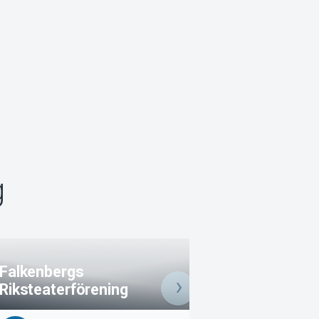
g
Falkenbergs
Emil i Lönneberg
Riksteaterförening
Teatergläntan