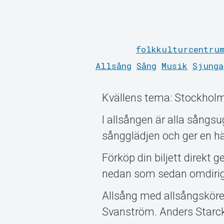
folkkulturcentrum
Allsång
Sång
Musik
Sjunga
Kvällens tema: Stockhol
I allsången är alla sång
sångglädjen och ger en här
Förköp din biljett direkt 
nedan som sedan omdiriger
Allsång med allsångsköre
Svanström. Anders Starck,