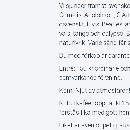
Vi sjunger främst svenska
Cornelis, Adolphson, C An
osvenskt, Elvis, Beatles,
vals, tango och calypso. 
naturlyrik. Varje sång får 
Du med förköp är garanter
Entré: 150 kr ordinarie oc
samverkande förening.
Kom! Njut av atmosfären! L
Kulturkaféet öppnar kl.18
förstås fika med gott he
Fiket är även öppet i paus