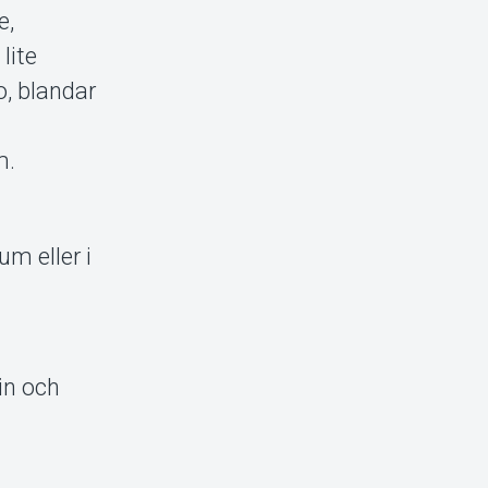
e,
lite
o, blandar
m.
um eller i
in och