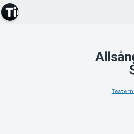
Allsån
Teatern