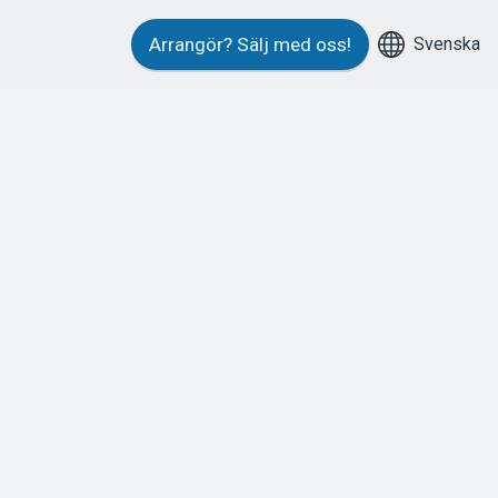
Svenska
Arrangör?
Sälj med oss!