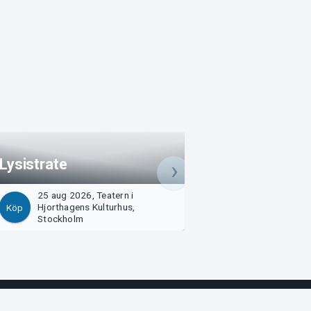
Lysistrate
Lysistrate
25 aug 2026, Teatern i
26 aug 2026, Teat
Hjorthagens Kulturhus,
Hjorthagens Kultu
Köp
Köp
Stockholm
Stockholm