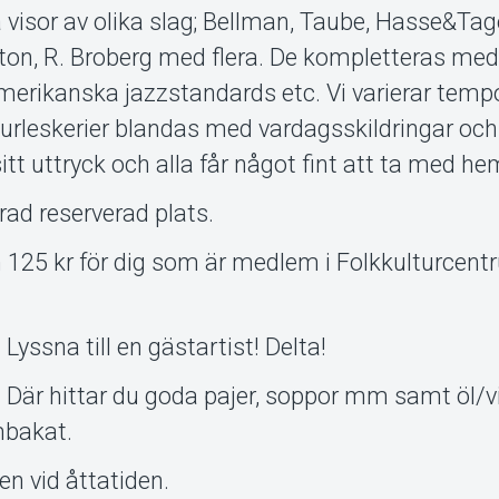
 visor av olika slag; Bellman, Taube, Hasse&Tag
ton, R. Broberg med flera. De kompletteras med 
 amerikanska jazzstandards etc. Vi varierar temp
Burleskerier blandas med vardagsskildringar och
sitt uttryck och alla får något fint att ta med he
ad reserverad plats.
h 125 kr för dig som är medlem i Folkkulturcentr
yssna till en gästartist! Delta!
. Där hittar du goda pajer, soppor mm samt öl/v
mbakat.
en vid åttatiden.