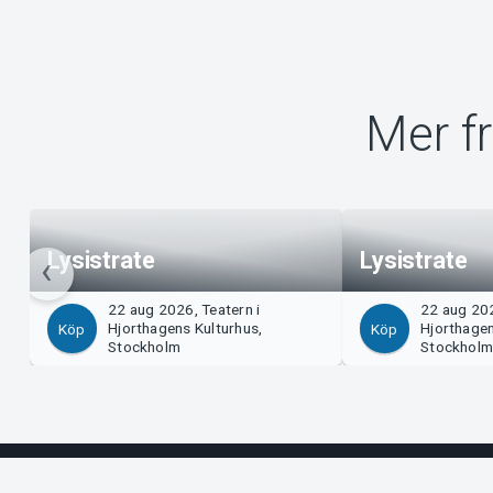
Mer f
Lysistrate
Lysistrate
22 aug 2026, Teatern i
22 aug 202
Hjorthagens Kulturhus,
Hjorthagen
Köp
Köp
Stockholm
Stockhol