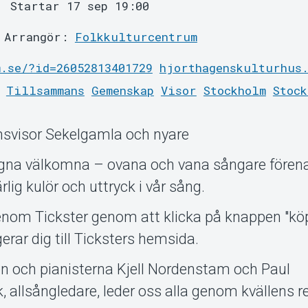
Startar 17 sep 19:00
Arrangör:
Folkkulturcentrum
.se/?id=26052813401729
hjorthagenskulturhus
Tillsammans
Gemenskap
Visor
Stockholm
Stock
msvisor Sekelgamla och nyare
sugna välkomna – ovana och vana sångare förena
lig kulör och uttryck i vår sång.
genom Tickster genom att klicka på knappen "köp 
ar dig till Ticksters hemsida.
n och pianisterna Kjell Nordenstam och Paul
 allsångledare, leder oss alla genom kvällens r