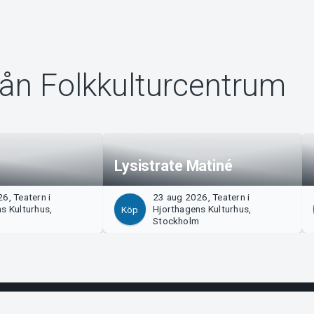
rån Folkkulturcentrum
Lysistrate Matiné
6, Teatern i
23 aug 2026, Teatern i
s Kulturhus,
Hjorthagens Kulturhus,
Köp
m
Stockholm