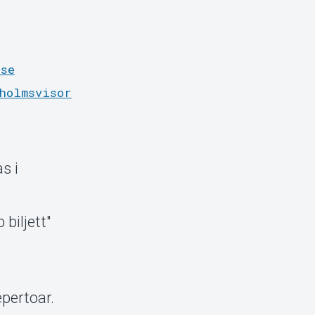
.se
holmsvisor
s i
biljett"
epertoar.