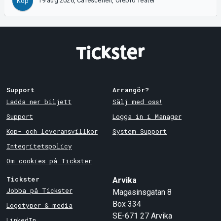
19 aug 2026, Caféscenen, Örebro Teater
Köp
Support
Arrangör?
Ladda ner biljett
Sälj med oss!
Support
Logga in i Manager
Köp- och leveransvillkor
System Support
Integritetspolicy
Om cookies på Tickster
Tickster
Arvika
Jobba på Tickster
Magasinsgatan 8
Box 334
Logotyper & media
SE-671 27
Arvika
LinkedIn