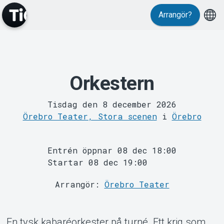
Arrangör?
Orkestern
MyTickster
Tisdag den 8 december 2026
Örebro Teater, Stora scenen
i
Örebro
Entrén öppnar 08 dec 18:00
Startar 08 dec 19:00
Arrangör:
Örebro Teater
Support
En tysk kabaréorkester på turné. Ett krig som