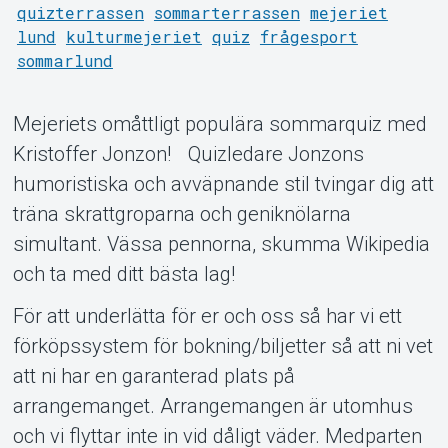
quizterrassen
sommarterrassen
mejeriet
lund
kulturmejeriet
quiz
frågesport
sommarlund
Mejeriets omåttligt populära sommarquiz med
Kristoffer Jonzon! Quizledare Jonzons
humoristiska och avväpnande stil tvingar dig att
träna skrattgroparna och geniknölarna
Support
simultant. Vässa pennorna, skumma Wikipedia
och ta med ditt bästa lag!
För att underlätta för er och oss så har vi ett
förköpssystem för bokning/biljetter så att ni vet
att ni har en garanterad plats på
arrangemanget. Arrangemangen är utomhus
och vi flyttar inte in vid dåligt väder. Medparten