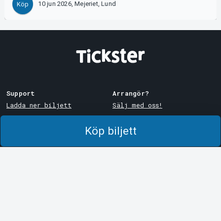
10 jun 2026, Mejeriet, Lund
Köp
Support
Arrangör?
Ladda ner biljett
Sälj med oss!
Support
Logga in i Manager
Köp biljett
Köp- och leveransvillkor
System Support
Integritetspolicy
Om cookies på Tickster
Tickster
Arvika
Jobba på Tickster
Magasinsgatan 8
Box 334
Logotyper & media
SE-671 27
Arvika