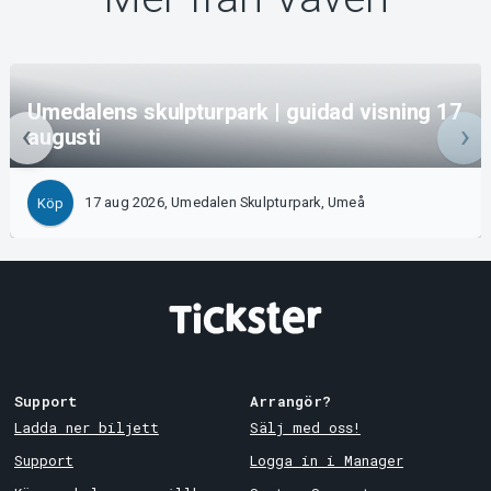
Umedalens skulpturpark | guidad visning 17
augusti
17 aug 2026, Umedalen Skulpturpark, Umeå
Köp
Support
Arrangör?
Ladda ner biljett
Sälj med oss!
Support
Logga in i Manager