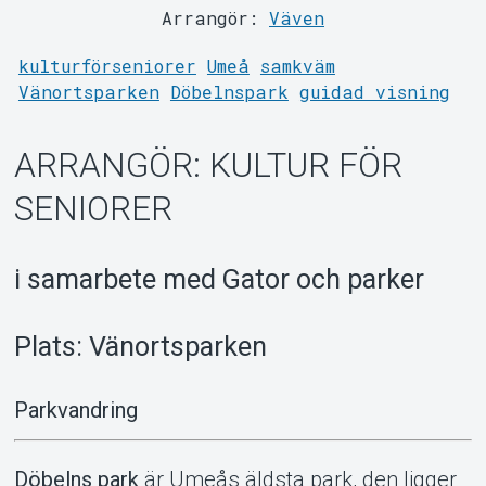
Arrangör:
Väven
kulturförseniorer
Umeå
samkväm
Support
Vänortsparken
Döbelnspark
guidad visning
ARRANGÖR: KULTUR FÖR
SENIORER
i samarbete med Gator och parker
Plats: Vänortsparken
Om Tickster
Parkvandring
Döbelns park
är Umeås äldsta park, den ligger