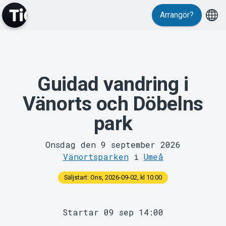
Evenemang
Arrangör?
Guidad vandring i
Vänorts och Döbelns
park
MyTickster
Onsdag den 9 september 2026
Vänortsparken
i
Umeå
Säljstart: Ons, 2026-09-02, kl 10:00
Startar 09 sep 14:00