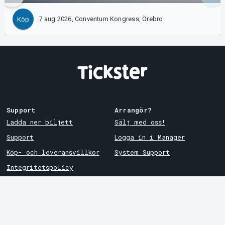
7 aug 2026, Conventum Kongress, Örebro
Köp
Support
Arrangör?
Ladda ner biljett
Sälj med oss!
Support
Logga in i Manager
Köp- och leveransvillkor
System Support
Integritetspolicy
Om cookies på Tickster
Tickster
Arvika
Jobba på Tickster
Magasinsgatan 8