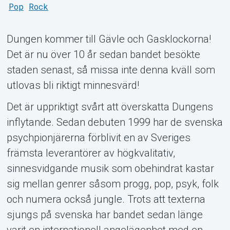
Support
Pop
Rock
Dungen kommer till Gävle och Gasklockorna!
Det är nu över 10 år sedan bandet besökte
staden senast, så missa inte denna kväll som
utlovas bli riktigt minnesvärd!
Det är uppriktigt svårt att överskatta Dungens
Om Tickster
inflytande. Sedan debuten 1999 har de svenska
psychpionjärerna förblivit en av Sveriges
främsta leverantörer av högkvalitativ,
sinnesvidgande musik som obehindrat kastar
sig mellan genrer såsom progg, pop, psyk, folk
och numera också jungle. Trots att texterna
sjungs på svenska har bandet sedan länge
varit en internationell angelägenhet med en