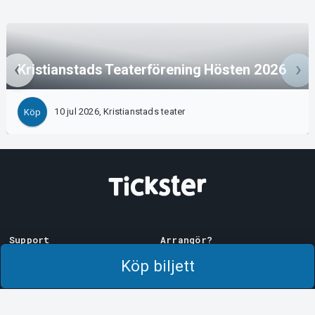
Kristianstads Teaterförening Hösten 2026
10 jul 2026, Kristianstads teater
Köp
Support
Arrangör?
Ladda ner biljett
Sälj med oss!
Köp biljett
Support
Logga in i Manager
Köp- och leveransvillkor
System Support