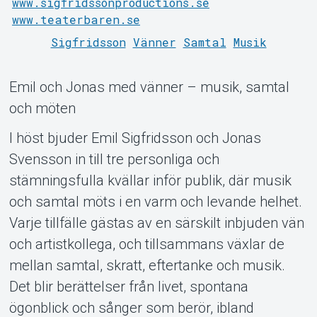
www.sigfridssonproductions.se
www.teaterbaren.se
Sigfridsson
Vänner
Samtal
Musik
Emil och Jonas med vänner – musik, samtal
och möten
Support
I höst bjuder Emil Sigfridsson och Jonas
Svensson in till tre personliga och
stämningsfulla kvällar inför publik, där musik
och samtal möts i en varm och levande helhet.
Varje tillfälle gästas av en särskilt inbjuden vän
och artistkollega, och tillsammans växlar de
mellan samtal, skratt, eftertanke och musik.
Det blir berättelser från livet, spontana
Om Tickster
ögonblick och sånger som berör, ibland