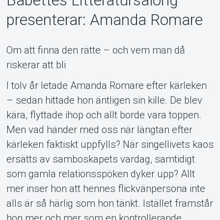
Babettes Litteratursalong
presenterar: Amanda Romare
Support
Om att finna den rätte – och vem man då
riskerar att bli
I tolv år letade Amanda Romare efter kärleken
– sedan hittade hon äntligen sin kille. De blev
kära, flyttade ihop och allt borde vara toppen.
Om Tickster
Men vad händer med oss när längtan efter
kärleken faktiskt uppfylls? När singellivets kaos
ersätts av samboskapets vardag, samtidigt
som gamla relationsspöken dyker upp? Allt
mer inser hon att hennes flickvänpersona inte
alls är så härlig som hon tänkt. Istället framstår
hon mer och mer som en kontrollerande,