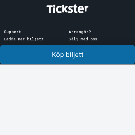
Support
Arrangör?
Ladda ner biljett
Sälj med oss!
Support
Logga in i Manager
Köp biljett
Köp- och leveransvillkor
System Support
Integritetspolicy
Om cookies på Tickster
Tickster
Arvika
Jobba på Tickster
Magasinsgatan 8
Box 334
Logotyper & media
SE-671 27
Arvika
LinkedIn
Göteborg
Facebook
Götgatan 16
Instagram
SE-411 05
Göteborg