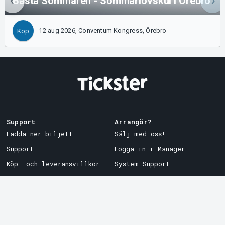
Bästa Sommaren - Sommarlovskul i Örebro
12 aug 2026, Conventum Kongress, Örebro
Köp
Support
Arrangör?
Ladda ner biljett
Sälj med oss!
Support
Logga in i Manager
Köp- och leveransvillkor
System Support
Integritetspolicy
Om cookies på Tickster
Tickster
Arvika
Jobba på Tickster