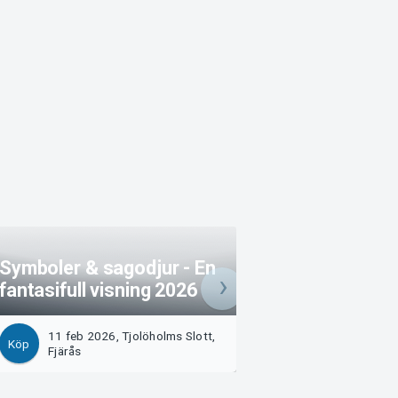
Symboler & sagodjur - En
fantasifull visning 2026
Slottsentré
11 feb 2026, Tjolöholms Slott,
8 aug 2026, Tjolö
Köp
Köp
Fjärås
Fjärås