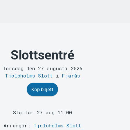
Slottsentré
Torsdag den 27 augusti 2026
Tjolöholms Slott
i
Fjärås
Köp biljett
Startar 27 aug 11:00
Arrangör:
Tjolöholms Slott