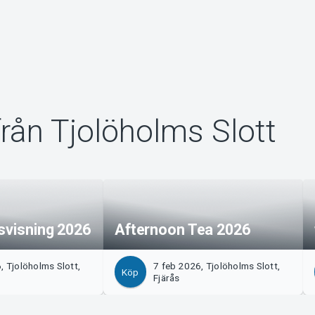
rån Tjolöholms Slott
svisning 2026
Afternoon Tea 2026
, Tjolöholms Slott,
7 feb 2026, Tjolöholms Slott,
Köp
Fjärås