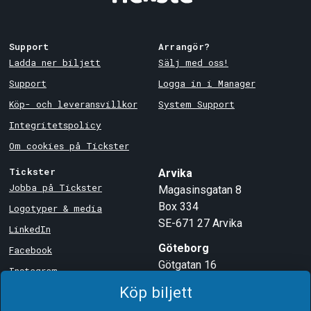
Support
Arrangör?
Ladda ner biljett
Sälj med oss!
Support
Logga in i Manager
Köp- och leveransvillkor
System Support
Integritetspolicy
Om cookies på Tickster
Tickster
Arvika
Jobba på Tickster
Magasinsgatan 8
Box 334
Logotyper & media
SE-671 27
Arvika
LinkedIn
Göteborg
Facebook
Götgatan 16
Instagram
SE-411 05
Göteborg
Köp biljett