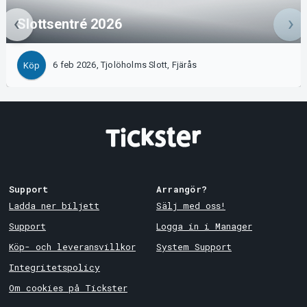
Slottsentré 2026
6 feb 2026, Tjolöholms Slott, Fjärås
Köp
Support
Arrangör?
Ladda ner biljett
Sälj med oss!
Support
Logga in i Manager
Köp- och leveransvillkor
System Support
Integritetspolicy
Om cookies på Tickster