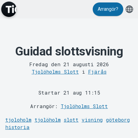
Arrangör?
Guidad slottsvisning
MyTickster
Fredag den 21 augusti 2026
Tjolöholms Slott
i
Fjärås
Startar 21 aug 11:15
Arrangör:
Tjolöholms Slott
Support
tjoloholm
tjolöholm
slott
visning
göteborg
historia