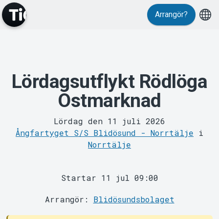
Arrangör?
Lördagsutflykt Rödlöga
MyTickster
Ostmarknad
Lördag den 11 juli 2026
Ångfartyget S/S Blidösund - Norrtälje
i
Norrtälje
Support
Startar 11 jul 09:00
Arrangör:
Blidösundsbolaget