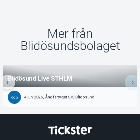
Mer från
Blidösundsbolaget
Blidösund Live STHLM
4 jun 2026, Ångfartyget S/S Blidösund
Köp