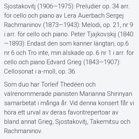
Sjostakovitj (1906—1975): Preludier op. 34 arr.
för cello och piano av Lera Auerbach Sergej
Rachmaninov (1873—1943): Melodi, op. 21, nr 9
i arr. för cello och piano. Peter Tjajkovskij (1840
—1893): Endast den som känner längtan, op.6
nr 6 och Tro inte, min älskade op. 6 nr 1 i arr. för
cello och piano Edvard Grieg (1843—1907):
Cellosonat i a-moll, op. 36
Som duo har Torleif Thedéen och
Support
välrenommerade pianisten Marianna Shirinyan
samarbetat i många år. Vid denna konsert får vi
höra ett urval av deras favoritrepertoar av
bland annat Grieg, Sjostakovitj, Takemitsu och
Rachmaninov.