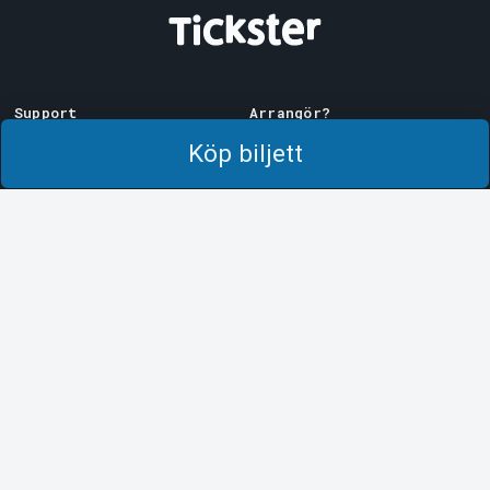
Support
Arrangör?
Ladda ner biljett
Sälj med oss!
Köp biljett
Support
Logga in i Manager
Köp- och leveransvillkor
System Support
Integritetspolicy
Om cookies på Tickster
Tickster
Arvika
Jobba på Tickster
Magasinsgatan 8
Box 334
Logotyper & media
SE-671 27
Arvika
LinkedIn
Göteborg
Facebook
Götgatan 16
Instagram
SE-411 05
Göteborg