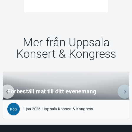
Mer från Uppsala
Konsert & Kongress
Förbeställ mat till ditt evenemang
1 jan 2026, Uppsala Konsert & Kongress
Köp