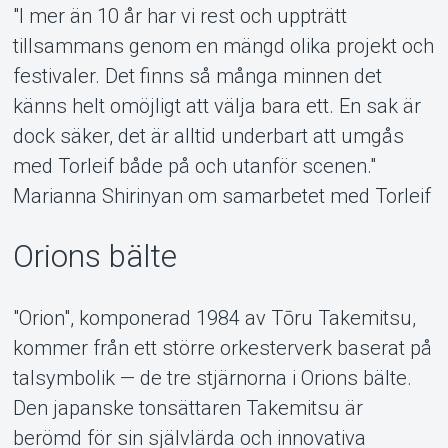
"I mer än 10 år har vi rest och uppträtt
tillsammans genom en mängd olika projekt och
festivaler. Det finns så många minnen det
känns helt omöjligt att välja bara ett. En sak är
dock säker, det är alltid underbart att umgås
med Torleif både på och utanför scenen."
Marianna Shirinyan om samarbetet med Torleif
Orions bälte
"Orion", komponerad 1984 av Tōru Takemitsu,
Om Tickster
kommer från ett större orkesterverk baserat på
talsymbolik — de tre stjärnorna i Orions bälte.
Den japanske tonsättaren Takemitsu är
berömd för sin självlärda och innovativa