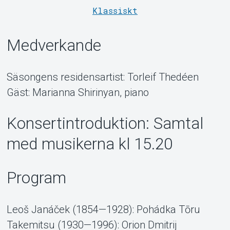
Klassiskt
Medverkande
Säsongens residensartist: Torleif Thedéen
Gäst: Marianna Shirinyan, piano
Konsertintroduktion: Samtal
MyTickster
med musikerna kl 15.20
Program
Leoš Janáček (1854—1928): Pohádka Tōru
Takemitsu (1930—1996): Orion Dmitrij