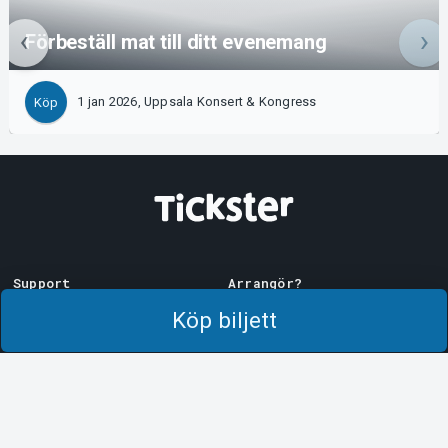
Förbeställ mat till ditt evenemang
1 jan 2026, Uppsala Konsert & Kongress
Köp
Support
Arrangör?
Ladda ner biljett
Sälj med oss!
Köp biljett
Support
Logga in i Manager
Köp- och leveransvillkor
System Support
Integritetspolicy
Om cookies på Tickster