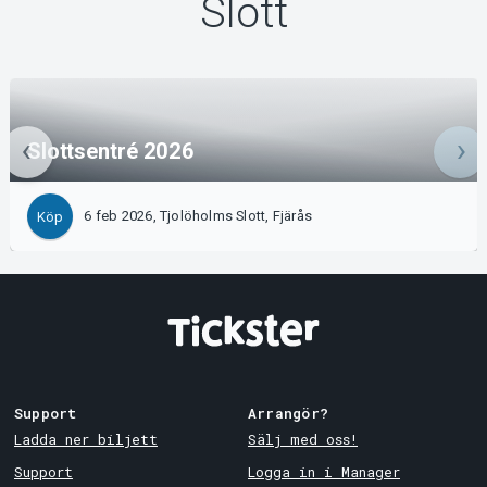
Slott
Slottsentré 2026
6 feb 2026, Tjolöholms Slott, Fjärås
Köp
Support
Arrangör?
Ladda ner biljett
Sälj med oss!
Support
Logga in i Manager