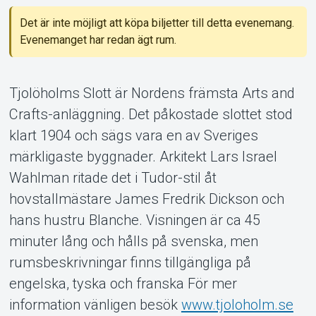
Support
Det är inte möjligt att köpa biljetter till detta evenemang.
Evenemanget har redan ägt rum.
Tjolöholms Slott är Nordens främsta Arts and
Crafts-anläggning. Det påkostade slottet stod
Om Tickster
klart 1904 och sägs vara en av Sveriges
märkligaste byggnader. Arkitekt Lars Israel
Wahlman ritade det i Tudor-stil åt
hovstallmästare James Fredrik Dickson och
hans hustru Blanche. Visningen är ca 45
minuter lång och hålls på svenska, men
rumsbeskrivningar finns tillgängliga på
engelska, tyska och franska För mer
information vänligen besök
www.tjoloholm.se