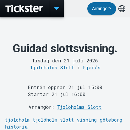
Arrangör?
Evenemang
Guidad slottsvisning.
Tisdag den 21 juli 2026
Tjolöholms Slott
i
Fjärås
MyTickster
Entrén öppnar 21 jul 15:00
Startar 21 jul 16:00
Arrangör:
Tjolöholms Slott
tjoloholm
tjolöholm
slott
visning
göteborg
historia