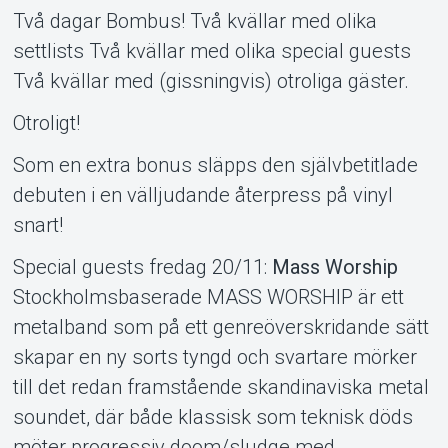
Två dagar Bombus! Två kvällar med olika
settlists Två kvällar med olika special guests
Två kvällar med (gissningvis) otroliga gäster.
Otroligt!
Som en extra bonus släpps den självbetitlade
debuten i en välljudande återpress på vinyl
snart!
Special guests fredag 20/11:
Mass Worship
Stockholmsbaserade MASS WORSHIP är ett
metalband som på ett genreöverskridande sätt
skapar en ny sorts tyngd och svartare mörker
Om Tickster
till det redan framstående skandinaviska metal
soundet, där både klassisk som teknisk döds
möter progressiv doom/sludge med