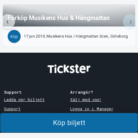
Förköp Musikens Hus & Hängmattan
17 jun 2019, Musikens Hus / Hängmattan Scen, Göteborg
Köp
Support
Arrangör?
Ladda ner biljett
Sälj med oss!
Support
Logga in i Manager
Köp- och leveransvillkor
System Support
Köp biljett
Integritetspolicy
Om cookies på Tickster