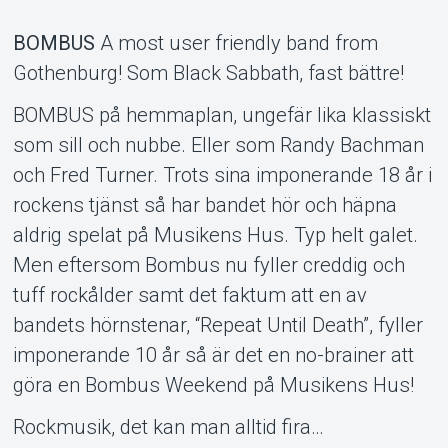
MyTickster
BOMBUS
A most user friendly band from
Gothenburg! Som Black Sabbath, fast bättre!
BOMBUS på hemmaplan, ungefär lika klassiskt
som sill och nubbe. Eller som Randy Bachman
och Fred Turner. Trots sina imponerande 18 år i
rockens tjänst så har bandet hör och häpna
aldrig spelat på Musikens Hus. Typ helt galet.
Men eftersom Bombus nu fyller creddig och
tuff rockålder samt det faktum att en av
bandets hörnstenar, “Repeat Until Death”, fyller
imponerande 10 år så är det en no-brainer att
göra en Bombus Weekend på Musikens Hus!
Rockmusik, det kan man alltid fira…
Support