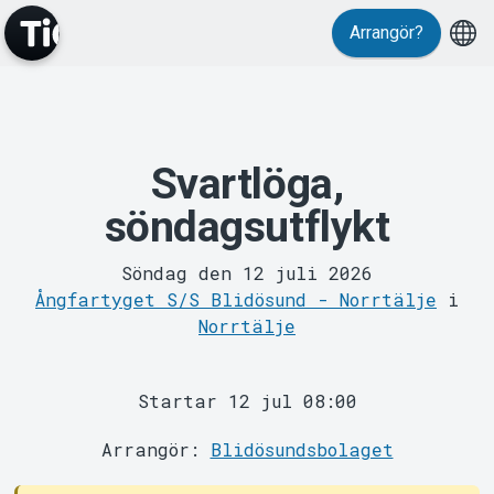
Arrangör?
MyTickster
Svartlöga,
söndagsutflykt
Söndag den 12 juli 2026
Ångfartyget S/S Blidösund - Norrtälje
i
Norrtälje
Support
Startar 12 jul 08:00
Arrangör:
Blidösundsbolaget