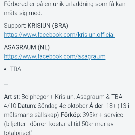
Förbered er på en unik urladdning som få kan
mäta sig med.
Support:
KRISIUN (BRA)
https://www.facebook.com/krisiun.official
ASAGRAUM (NL)
https://www.facebook.com/asagraum
TBA
--
Artist:
Belphegor + Krisiun, Asagraum & TBA
4/10
Datum:
Söndag 4e oktober
Ålder:
18+ (13 i
målsmans sällskap)
Förköp:
395kr + service
(biljetter i dörren kostar alltid 50kr mer av
totalpriset)