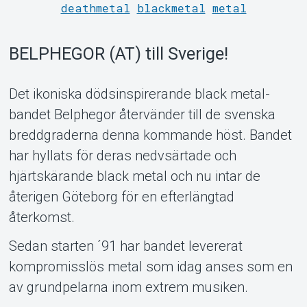
deathmetal
blackmetal
metal
Support
BELPHEGOR (AT) till Sverige!
Det ikoniska dödsinspirerande black metal-
bandet Belphegor återvänder till de svenska
breddgraderna denna kommande höst. Bandet
har hyllats för deras nedvsärtade och
Om Tickster
hjärtskärande black metal och nu intar de
återigen Göteborg för en efterlängtad
återkomst.
Sedan starten ´91 har bandet levererat
kompromisslös metal som idag anses som en
av grundpelarna inom extrem musiken.