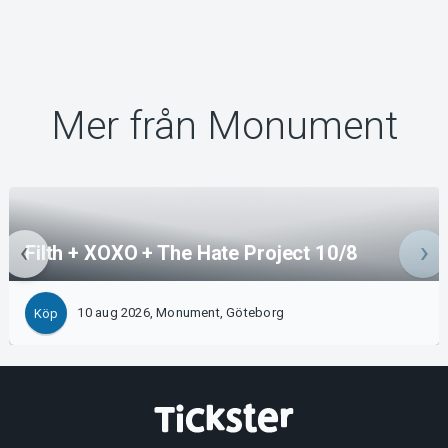
Mer från Monument
Filth + XOXO + The Hate Project 10/8
10 aug 2026, Monument, Göteborg
Köp