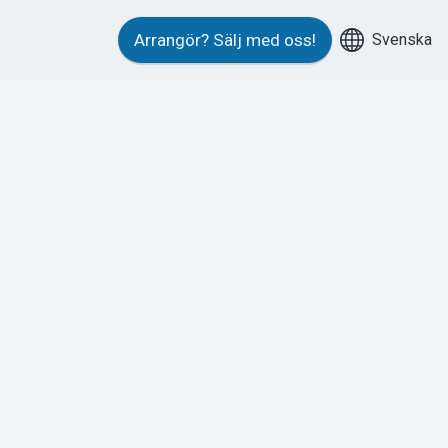
Svenska
Arrangör?
Sälj med oss!