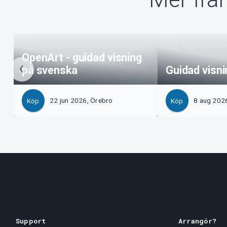
OpenArt - guidad visning
på svenska
Guidad visn
22 jun 2026, Örebro
8 aug 202
Köp
Köp
Support
Arrangör?