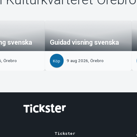
ing svenska
Guidad visning svenska
6, Örebro
9 aug 2026, Örebro
Köp
Tickster