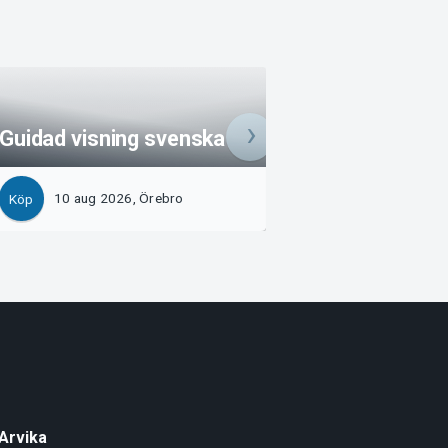
Visning på svens
Guidad visning svenska
teckenspråk
10 aug 2026, Örebro
11 aug 2026, Öre
Köp
Köp
Arvika