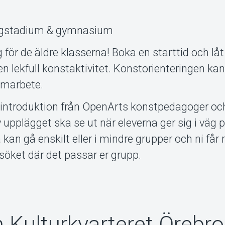
högstadium & gymnasium
 för de äldre klasserna! Boka en starttid och låt
 lekfull konstaktivitet. Konstorienteringen ka
samarbete.
 introduktion från OpenArts konstpedagoger och
av upplägget ska se ut när eleverna ger sig i väg 
 kan gå enskilt eller i mindre grupper och ni får
besöket där det passar er grupp.
n Kulturkvarteret Örebro