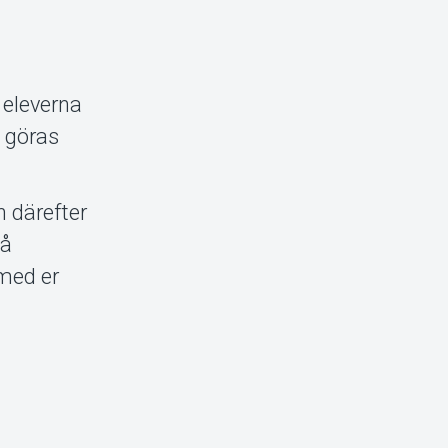
 eleverna
n göras
 därefter
på
 med er