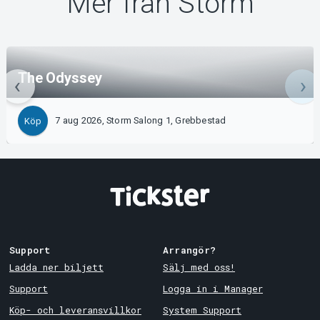
Mer från Storm
The Odyssey
7 aug 2026, Storm Salong 1, Grebbestad
Köp
Support
Arrangör?
Ladda ner biljett
Sälj med oss!
Support
Logga in i Manager
Köp- och leveransvillkor
System Support