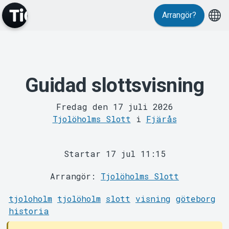
Arrangör?
Guidad slottsvisning
MyTickster
Fredag den 17 juli 2026
Tjolöholms Slott
i
Fjärås
Startar 17 jul 11:15
Support
Arrangör:
Tjolöholms Slott
tjoloholm
tjolöholm
slott
visning
göteborg
historia