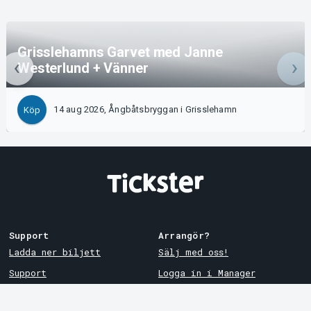
Grisslehamns Garvet med Janne
Westerlund + Vänner
14 aug 2026, Ångbåtsbryggan i Grisslehamn
Köp
Support
Arrangör?
Ladda ner biljett
Sälj med oss!
Support
Logga in i Manager
Köp- och leveransvillkor
System Support