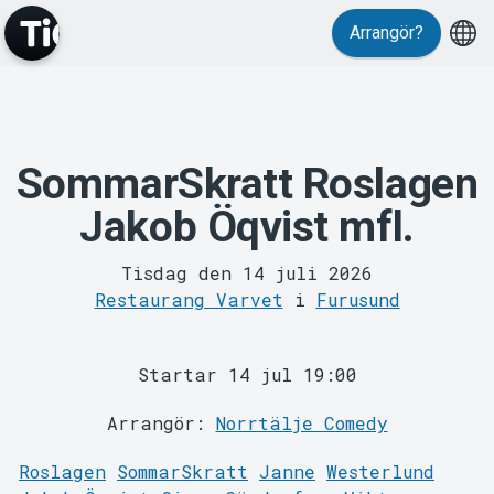
Arrangör?
SommarSkratt Roslagen
MyTickster
Jakob Öqvist mfl.
Tisdag den 14 juli 2026
Restaurang Varvet
i
Furusund
Support
Startar 14 jul 19:00
Arrangör:
Norrtälje Comedy
Roslagen
SommarSkratt
Janne
Westerlund