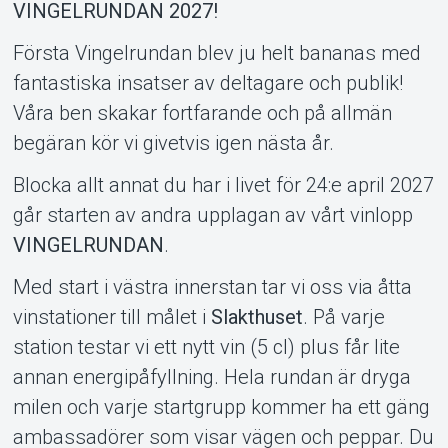
VINGELRUNDAN 2027!
Första Vingelrundan blev ju helt bananas med
Support
fantastiska insatser av deltagare och publik!
Våra ben skakar fortfarande och på allmän
begäran kör vi givetvis igen nästa år.
Blocka allt annat du har i livet för 24:e april 2027
går starten av andra upplagan av vårt vinlopp
VINGELRUNDAN
.
Med start i västra innerstan tar vi oss via åtta
Om Tickster
vinstationer till målet i
Slakthuset
. På varje
station testar vi ett nytt vin (5 cl) plus får lite
annan energipåfyllning. Hela rundan är dryga
milen och varje startgrupp kommer ha ett gäng
ambassadörer som visar vägen och peppar. Du