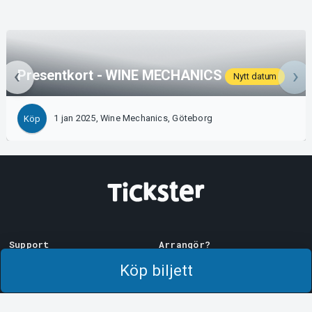
Presentkort - WINE MECHANICS
Nytt datum
1 jan 2025, Wine Mechanics, Göteborg
Köp
Support
Arrangör?
Ladda ner biljett
Sälj med oss!
Köp biljett
Support
Logga in i Manager
Köp- och leveransvillkor
System Support