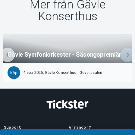
Mer från Gävle
Konserthus
Gävle Symfoniorkester - Säsongspremiär
4 sep 2026, Gävle Konserthus - Gevaliasalen
Köp
Support
Arrangör?
Ladda ner biljett
Sälj med oss!