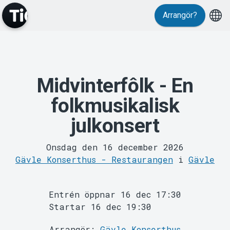
Arrangör?
Evenemang
Midvinterfôlk - En
folkmusikalisk
julkonsert
Onsdag den 16 december 2026
Gävle Konserthus - Restaurangen
i
Gävle
Entrén öppnar 16 dec 17:30
MyTickster
Startar 16 dec 19:30
Arrangör:
Gävle Konserthus