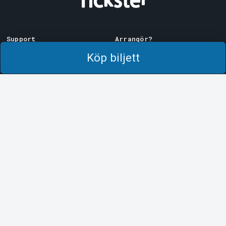
Support
Arrangör?
Ladda ner biljett
Sälj med oss!
Köp biljett
Support
Logga in i Manager
Köp- och leveransvillkor
System Support
Integritetspolicy
Om cookies på Tickster
Tickster
Arvika
Jobba på Tickster
Magasinsgatan 8
Box 334
Logotyper & media
SE-671 27
Arvika
LinkedIn
Göteborg
Facebook
Götgatan 16
Instagram
SE-411 05
Göteborg