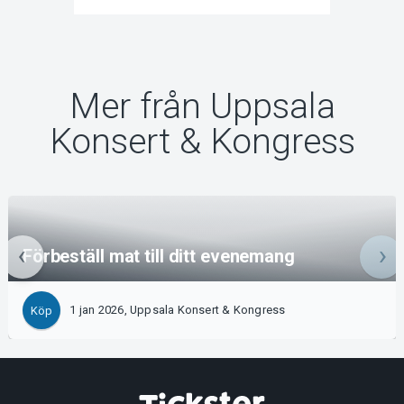
Mer från Uppsala
Konsert & Kongress
Förbeställ mat till ditt evenemang
1 jan 2026, Uppsala Konsert & Kongress
Köp