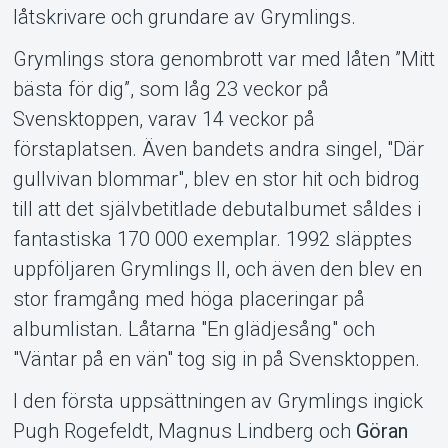
låtskrivare och grundare av Grymlings.
Om Tickster
Grymlings stora genombrott var med låten ”Mitt
bästa för dig”, som låg 23 veckor på
Svensktoppen, varav 14 veckor på
förstaplatsen. Även bandets andra singel, "Där
gullvivan blommar", blev en stor hit och bidrog
till att det självbetitlade debutalbumet såldes i
fantastiska 170 000 exemplar. 1992 släpptes
uppföljaren Grymlings II, och även den blev en
stor framgång med höga placeringar på
albumlistan. Låtarna "En glädjesång" och
"Väntar på en vän" tog sig in på Svensktoppen.
I den första uppsättningen av Grymlings ingick
Pugh Rogefeldt, Magnus Lindberg och
Göran