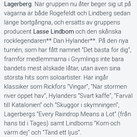
Lagerberg
. När gruppen nu åter beger sig ut på
vägarna är både Rogefeldt och Lindberg sedan
länge bortgångna, och ersätts av gruppens
producent
Lasse Lindbom
och den skånska
rocklegendaren** Dan Hylander**. På den nya
turnén, som har fått namnet ”Det bästa för dig”,
framför medlemmarna i Grymlings inte bara
bandets mest älskade låtar, utan även sina
största hits som soloartister. Här ingår
klassiker som Rickfors ”Vingar”, ”När stormen
river öppet hav”, Hylanders ”Svart kaffe”, ”Farväl
till Katalonien” och ”Skuggor i skymningen”,
Lagerbergs ”Every Raindrop Means a Lot” (från
hans tid i Tages) samt Lindboms ”Kom och
värm dej” och ”Tänd ett ljus”.