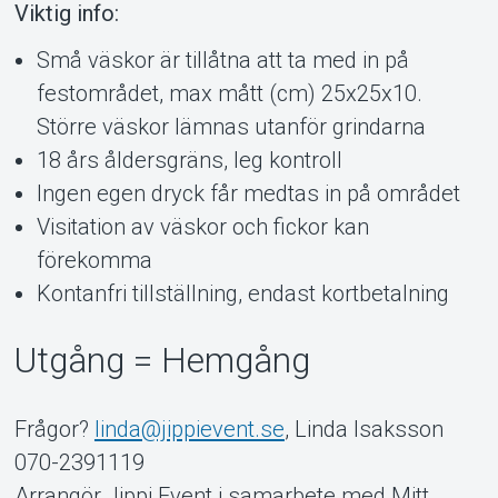
Viktig info:
Små väskor är tillåtna att ta med in på
festområdet, max mått (cm) 25x25x10.
Större väskor lämnas utanför grindarna
18 års åldersgräns, leg kontroll
Ingen egen dryck får medtas in på området
Visitation av väskor och fickor kan
förekomma
Kontanfri tillställning, endast kortbetalning
Utgång = Hemgång
Frågor?
linda@jippievent.se
, Linda Isaksson
070-2391119
Arrangör Jippi Event i samarbete med Mitt