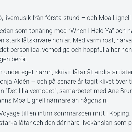
jö, livemusik från första stund – och Moa Lignell
redan som tonåring med ”When I Held Ya” och h
ken stark låtskrivare hon är. Med varm röst, närv
 det personliga, vemodiga och hoppfulla har ho
gen berör.
 under eget namn, skrivit låtar åt andra artiste
ja Aldén – och på senare år tagit klivet över ti
ån ”Det lilla vemodet”, samarbetet med Ane Bru
känns Moa Lignell närmare än någonsin.
 Voyage till en intim sommarscen mitt i Köping. 
 starka låtar och den där nära livekänslan som 