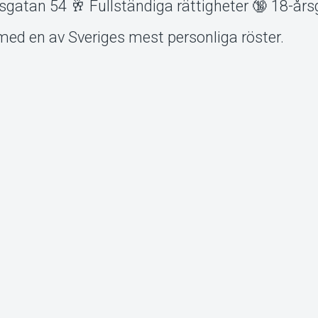
gatan 54 🥂 Fullständiga rättigheter 🔞 18-års
med en av Sveriges mest personliga röster.