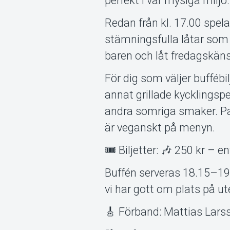
perfekt i vår mysiga miljö.
Redan från kl. 17.00 spe
stämningsfulla låtar som s
baren och låt fredagskäns
För dig som väljer bufféb
annat grillade kycklings
andra somriga smaker. P
är veganskt på menyn.
🎟️ Biljetter: 🎶 250 kr – 
Buffén serveras 18.15–19.
vi har gott om plats på ut
🎸 Förband: Mattias Larsso