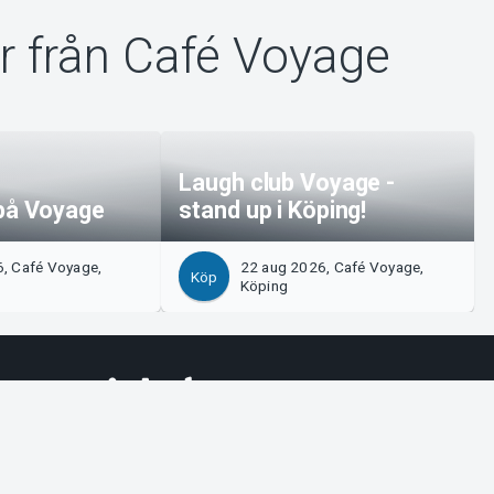
r från Café Voyage
Laugh club Voyage -
 på Voyage
stand up i Köping!
, Café Voyage,
22 aug 2026, Café Voyage,
Köp
Köping
Tickster