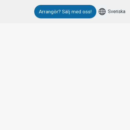
Svenska
Arrangör?
Sälj med oss!