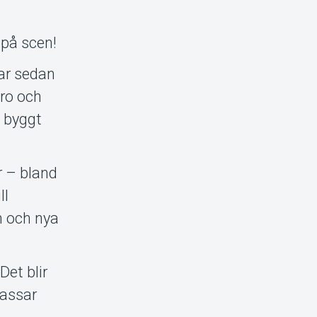
 på scen!
ar sedan
aro och
n byggt
r – bland
ll
n och nya
Det blir
passar