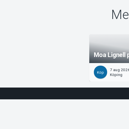
Me
Moa Lignell
7 aug 2026
Köp
Köping
Support
Arrangör?