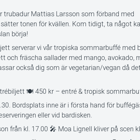
lar trubadur Mattias Larsson som förband med
ätter tonen för kvällen. Kom tidigt, ta något kal
lan börja!
iljett serverar vi vår tropiska sommarbuffé med 
pett och fräscha sallader med mango, avokado, 
assar också dig som är vegetarian/vegan då de
entrébiljett 🍽️ 450 kr – entré & tropisk sommarbu
30. Bordsplats inne är i första hand för buffég
eserveringen eller vid bardisken.
n från kl. 17.00 🎤 Moa Lignell kliver på scen kl