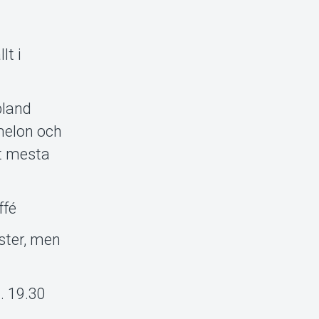
lt i
bland
melon och
t mesta
ffé
äster, men
. 19.30