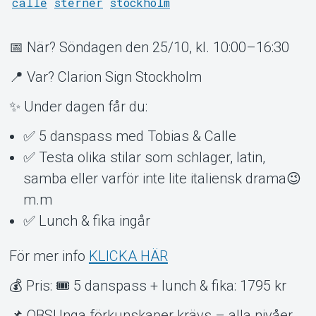
calle
sterner
stockholm
Support
📅 När? Söndagen den 25/10, kl. 10:00–16:30
📍 Var? Clarion Sign Stockholm
✨ Under dagen får du:
✅ 5 danspass med Tobias & Calle
Om Tickster
✅ Testa olika stilar som schlager, latin,
samba eller varför inte lite italiensk drama😉
m.m
✅ Lunch & fika ingår
För mer info
KLICKA HÄR
💰 Pris: 🎟 5 danspass + lunch & fika: 1795 kr
📌 OBS! Inga förkunskaper krävs – alla nivåer