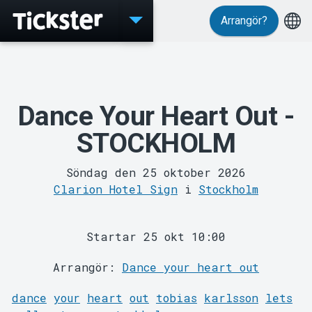
Arrangör?
Evenemang
Dance Your Heart Out -
STOCKHOLM
Söndag den 25 oktober 2026
Clarion Hotel Sign
i
Stockholm
MyTickster
Startar 25 okt 10:00
Arrangör:
Dance your heart out
dance
your
heart
out
tobias
karlsson
lets