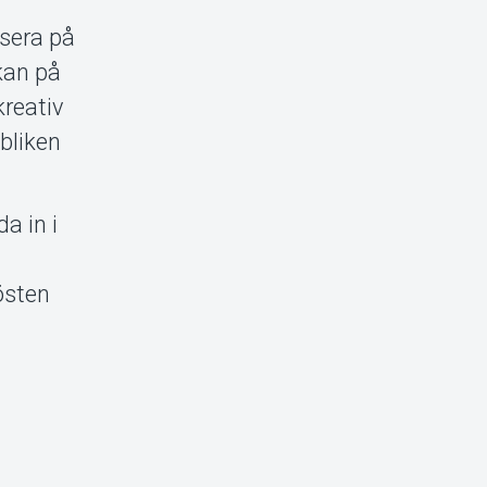
usera på
kan på
kreativ
ubliken
a in i
östen