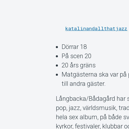
katalinandallthatjazz
Dörrar 18
På scen 20
20 års gräns
Matgästerna ska var på p
till andra gäster.
Långbacka/Bådagård har s
pop, jazz, världsmusik, tr
hela sex album, på både sv
kyrkor, festivaler, klubbar 