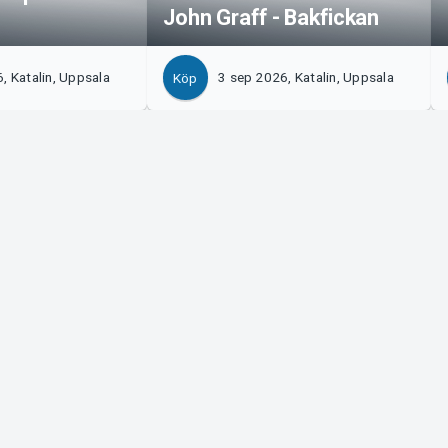
John Graff - Bakfickan
, Katalin, Uppsala
3 sep 2026, Katalin, Uppsala
Köp
Tickster
s!
Jobba på Tickster
Manager
Logotyper & media
ort
LinkedIn
Facebook