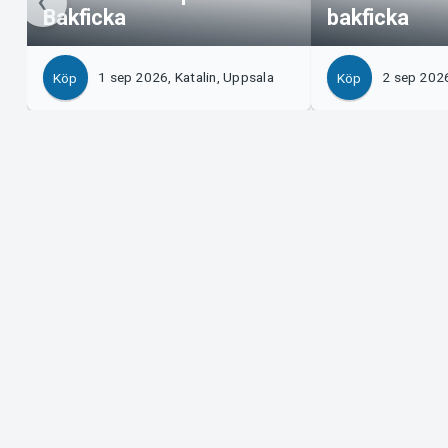
Bakficka
bakficka
1 sep 2026, Katalin, Uppsala
2 sep 2026
Köp
Köp
Support
Arrangör?
Ladda ner biljett
Sälj med os
Support
Logga in i 
Köp- och leveransvillkor
System Supp
Integritetspolicy