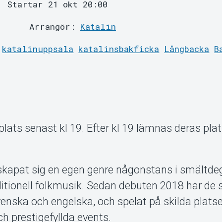
Startar 21 okt 20:00
Arrangör:
Katalin
katalinuppsala
katalinsbakficka
Långbacka
B
lats senast kl 19. Efter kl 19 lämnas deras plat
kapat sig en egen genre någonstans i smältde
aditionell folkmusik. Sedan debuten 2018 har de 
enska och engelska, och spelat på skilda plats
och prestigefyllda events.