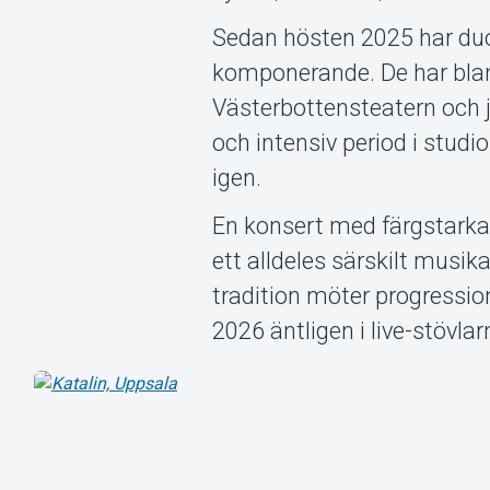
Sedan hösten 2025 har duo
komponerande. De har bland
Västerbottensteatern och j
och intensiv period i studio
igen.
En konsert med färgstarka
ett alldeles särskilt musi
tradition möter progression
2026 äntligen i live-stövlar