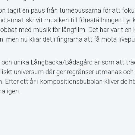
n tagit en paus från turnébussarna för att fok
 annat skrivit musiken till föreställningen Lyc
obbat med musik för långfilm. Det har varit en 
n, men nu kliar det i fingrarna att få möta livep
 och unika Långbacka/Bådagård är som att träd
kaliskt universum där genregränser utmanas och
. Efter ett år i kompositionsbubblan kliver de h
na igen.