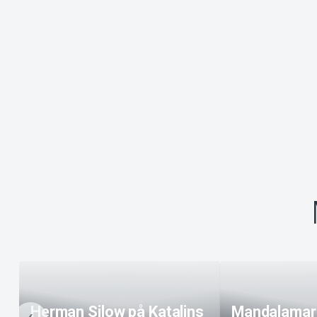
Herman Silow på Katalins
Mandalamarr