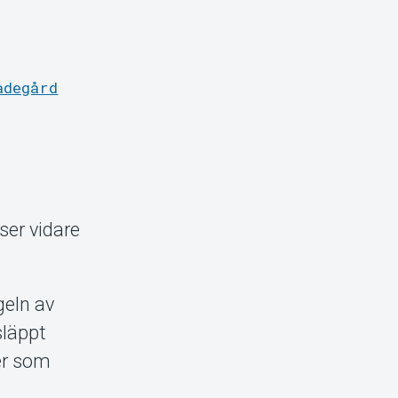
adegård
ser vidare
geln av
släppt
er som