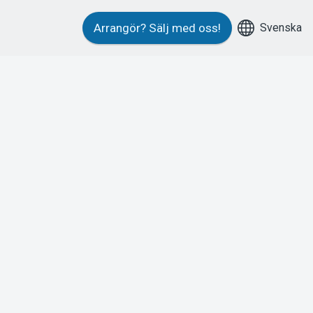
Svenska
Arrangör?
Sälj med oss!