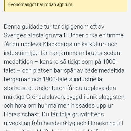
Evenemanget har redan ägt rum.
Denna guidade tur tar dig genom ett av
Sveriges äldsta gruvfält! Under cirka en timme
Support
får du uppleva Klackbergs unika kultur- och
industrimiljö, Här har järnmalm brutits sedan
medeltiden – kanske så tidigt som på 1000-
talet – och platsen bär spår av både medeltida
bergsmän och 1900-talets industriella
storhetstid. Under turen får du uppleva den
mäktiga Gröndalslaven, byggd i unik slaggsten,
Om Tickster
och höra om hur malmen hissades upp ur
Floras schakt. Du får följa gruvdriftens
utveckling från handverktyg och tillmakning till