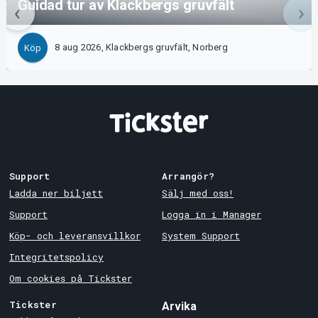
Guidad tur av Klackbergs gruvfält
8 aug 2026, Klackbergs gruvfält, Norberg
Köp
Support
Arrangör?
Ladda ner biljett
Sälj med oss!
Support
Logga in i Manager
Köp- och leveransvillkor
System Support
Integritetspolicy
Om cookies på Tickster
Tickster
Arvika