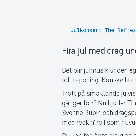
Julkonsert
The Refres
Fira jul med drag u
Det blir julmusik ur den eg
roll-tappning. Kanske lite
Trött på smäktande julvis
gånger förr? Nu bjuder The
Svenne Rubin och dragspe
med rock n’ roll som huv
Du kan förvänta dig glad 