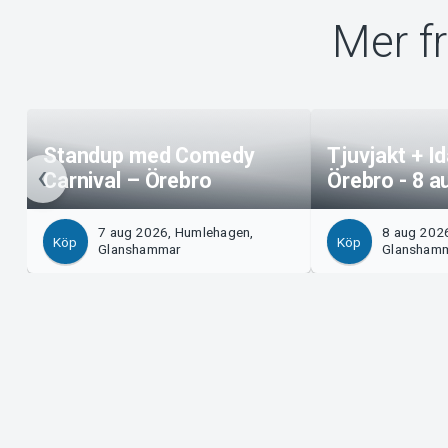
Mer f
Standup med Comedy
Tjuvjakt + I
Carnival – Örebro
Örebro - 8 a
7 aug 2026, Humlehagen,
8 aug 202
Köp
Köp
Glanshammar
Glansham