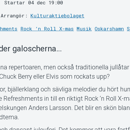
Startar 04 dec 19:00
Arrangör:
Kulturaktiebolaget
hments
Rock ‘n Roll X-mas
Musik
Oskarshamn
S
nder galoscherna…
na repertoaren, men också traditionella jullåtar 
 Chuck Berry eller Elvis som rockats upp?
or, bjällerklang och sävliga melodier du hört hu
 Refreshments in till en riktigt Rock ‘n Roll X-
lskungen Anders Larsson. Det blir en skön bla
udtema.
och dansant juleufori. Det kommer att vara fartf