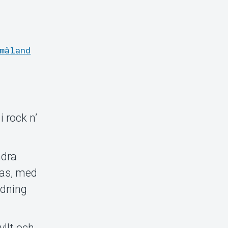
måland
i rock n’
ndra
mas, med
ndning
yllt och