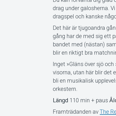
drag under galosherna. Vi 
dragspel och kanske någo
Det här är tjugoandra gån
gång har de med sig ett p
bandet med (nästan) sam
blir en riktigt bra matchni
Inget »Gläns över sjö och 
visorna, utan här blir det
bli en musikalisk uppleve
orkestern.
Längd
110 min + paus
Ål
Framträdanden av
The R