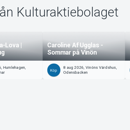
rån Kulturaktiebolaget
da-Lova |
Caroline Af Ugglas -
ug
Sommar på Vinön
6, Humlehagen,
8 aug 2026, Vinöns Värdshus,
Köp
mar
Odensbacken