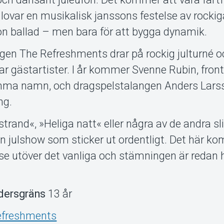
lovar en musikalisk janssons festelse av rockiga
n ballad – men bara för att bygga dynamik.
gen The Refreshments drar på rockig julturné o
ar gästartister. I år kommer Svenne Rubin, fron
ma namn, och dragspelstalangen Anders Larss
ng.
strand«, »Heliga natt« eller några av de andra sl
 en julshow som sticker ut ordentligt. Det här k
lse utöver det vanliga och stämningen är redan 
dersgräns
13 år
efreshments