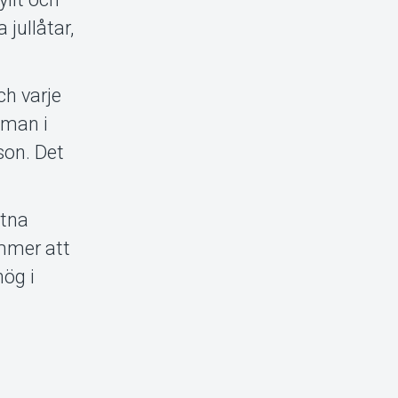
 jullåtar,
ch varje
tman i
on. Det
itna
ommer att
hög i