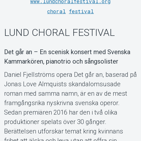
www.lundchoralfestival.org
choral
festival
LUND CHORAL FESTIVAL
Det går an – En scenisk konsert med Svenska
Kammarkören, pianotrio och sångsolister
Daniel Fjellströms opera Det går an, baserad på
Support
Jonas Love Almquists skandalomsusade
roman med samma namn, är en av de mest
framgångsrika nyskrivna svenska operor.
Sedan premiären 2016 har den i två olika
produktioner spelats över 30 gånger.
Berättelsen utforskar temat kring kvinnans
frihet att älska och leva utan att offra sin