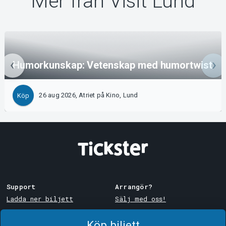
Mer från Visit Lund
Humorkunskap: Vetenskap med humortwist
26 aug 2026, Atriet på Kino, Lund
Köp
Support
Arrangör?
Ladda ner biljett
Sälj med oss!
Support
Logga in i Manager
Köp biljett