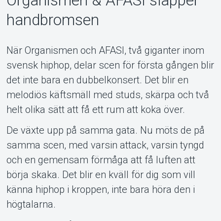
Organismen & AFASI släpper
handbromsen
När Organismen och AFASI, två giganter inom
Support
svensk hiphop, delar scen för första gången blir
det inte bara en dubbelkonsert. Det blir en
melodiös käftsmäll med studs, skärpa och två
helt olika sätt att få ett rum att koka över.
De växte upp på samma gata. Nu möts de på
samma scen, med varsin attack, varsin tyngd
och en gemensam förmåga att få luften att
börja skaka. Det blir en kväll för dig som vill
känna hiphop i kroppen, inte bara höra den i
Om Tickster
högtalarna.