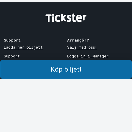
Support
Arrangör?
Ladda ner biljett
Sälj med oss!
Support
Logga in i Manager
Köp- och leveransvillkor
System Support
Köp biljett
Integritetspolicy
Om cookies på Tickster
Tickster
Arvika
Jobba på Tickster
Magasinsgatan 8
Box 334
Logotyper & media
SE-671 27
Arvika
LinkedIn
Göteborg
Facebook