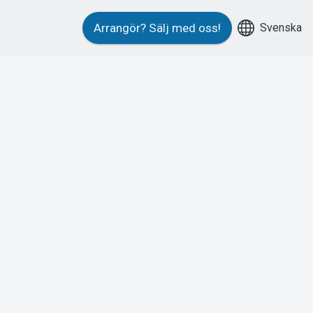
Svenska
Arrangör?
Sälj med oss!