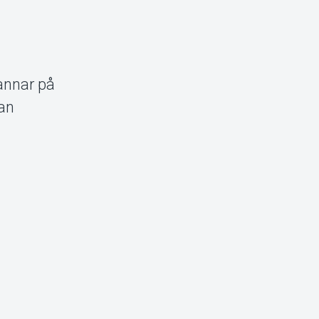
annar på
tan