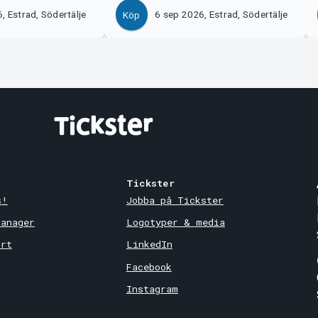
, Estrad, Södertälje
6 sep 2026, Estrad, Södertälje
Köp
Tickster
s!
Jobba på Tickster
Manager
Logotyper & media
ort
LinkedIn
Facebook
Instagram