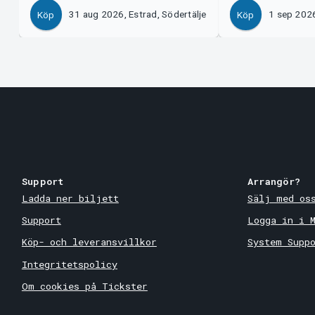
31 aug 2026, Estrad, Södertälje
1 sep 2026
Köp
Köp
Support
Arrangör?
Ladda ner biljett
Sälj med os
Support
Logga in i 
Köp- och leveransvillkor
System Supp
Integritetspolicy
Om cookies på Tickster