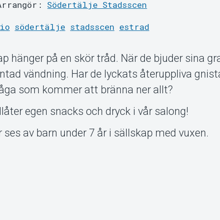
Arrangör:
Södertälje Stadsscen
io
södertälje
stadsscen
estrad
 hänger på en skör tråd. När de bjuder sina gr
ntad vändning. Har de lyckats återuppliva gnis
n låga som kommer att bränna ner allt?
illåter egen snacks och dryck i vår salong!
r ses av barn under 7 år i sällskap med vuxen.