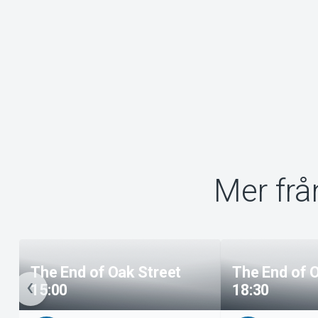
Mer frå
The End of Oak Street
The End of 
15:00
18:30