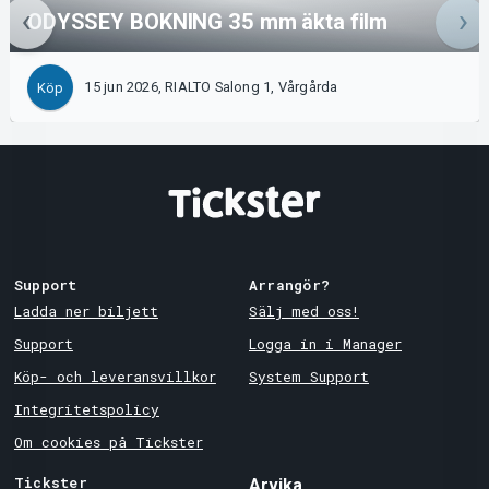
ODYSSEY BOKNING 35 mm äkta film
15 jun 2026, RIALTO Salong 1, Vårgårda
Köp
Support
Arrangör?
Ladda ner biljett
Sälj med oss!
Support
Logga in i Manager
Köp- och leveransvillkor
System Support
Integritetspolicy
Om cookies på Tickster
Tickster
Arvika