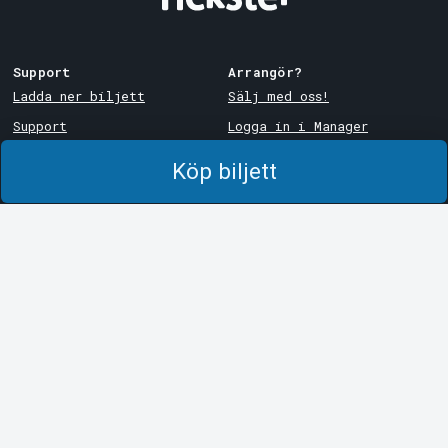
Support
Arrangör?
Ladda ner biljett
Sälj med oss!
Support
Logga in i Manager
Köp- och leveransvillkor
System Support
Köp biljett
Integritetspolicy
Om cookies på Tickster
Tickster
Arvika
Jobba på Tickster
Magasinsgatan 8
Box 334
Logotyper & media
SE-671 27
Arvika
LinkedIn
Göteborg
Facebook
Götgatan 16
Instagram
SE-411 05
Göteborg