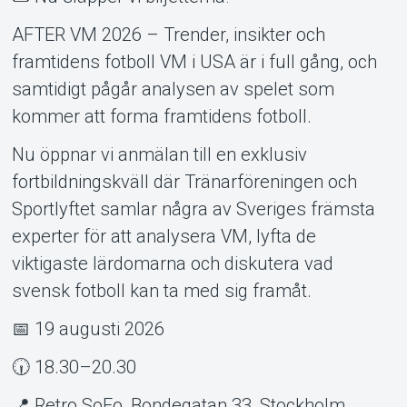
AFTER VM 2026 – Trender, insikter och
framtidens fotboll VM i USA är i full gång, och
samtidigt pågår analysen av spelet som
Support
kommer att forma framtidens fotboll.
Nu öppnar vi anmälan till en exklusiv
fortbildningskväll där Tränarföreningen och
Sportlyftet samlar några av Sveriges främsta
experter för att analysera VM, lyfta de
viktigaste lärdomarna och diskutera vad
svensk fotboll kan ta med sig framåt.
📅 19 augusti 2026
Om Tickster
🕡 18.30–20.30
📍 Retro SoFo, Bondegatan 33, Stockholm